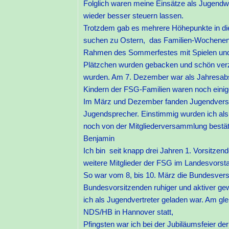
Folglich waren meine Einsätze als Jugendwar
wieder besser steuern lassen.
Trotzdem gab es mehrere Höhepunkte in di
suchen zu Ostern, das Familien-Wochene
Rahmen des Sommerfestes mit Spielen und 
Plätzchen wurden gebacken und schön verzi
wurden. Am 7. Dezember war als Jahresabsc
Kindern der FSG-Familien waren noch einig
Im März und Dezember fanden Jugendversa
Jugendsprecher. Einstimmig wurden ich als
noch von der Mitgliederversammlung bes
Benjamin
Ich bin seit knapp drei Jahren 1. Vorsitz
weitere Mitglieder der FSG im Landesvorstan
So war vom 8, bis 10. März die Bundesver
Bundesvorsitzenden ruhiger und aktiver g
ich als Jugendvertreter geladen war. Am g
NDS/HB in Hannover statt,
Pfingsten war ich bei der Jubiläumsfeier d