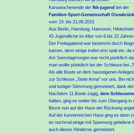
Kanuwochenende der
fkk-jugend
bei der
Familien-Sport-Gemeinschaft Osnabrück 
vom 19. bis 21.06.2015
Aus Berlin, Hamburg, Hannover, Hildesheim
43 Jugendliche im Alter von 6 bis 22 Jahre
Der Freitagabend war bestimmt durch Begrü
kamen, denn einige trafen erst spät ein, da 
Am Samstagmorgen war recht pünktlich das 
man wollte pünktlich bei der Schleuse bei
Als alle Boote an dem hauseigenen Anlege
zur Schleuse „Tante Anna“ vor uns. Bei nicht
und lustiger Stimmung gemeistert, dank der 
Nachdem 11 Boote zügig,
dem Schleusenw
hatten, ging es weiter bis zum Übergang in 
Bevor nun auf der Hase der Rückweg angetr
Auf der kurvenreichen Hase ging es dann 
es nochmal einige mit Spannung geladene M
auch dieses Hindernis gemeistert.