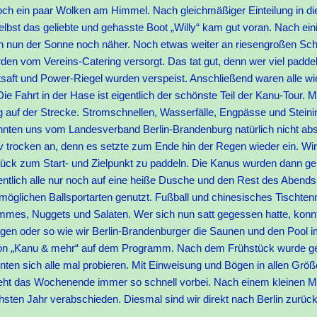
ch ein paar Wolken am Himmel. Nach gleichmäßiger Einteilung in d
selbst das geliebte und gehasste Boot „Willy“ kam gut voran. Nach ei
 nun der Sonne noch näher. Noch etwas weiter an riesengroßen Schi
en vom Vereins-Catering versorgt. Das tat gut, denn wer viel paddel
tsaft und Power-Riegel wurden verspeist. Anschließend waren alle wie
e Fahrt in der Hase ist eigentlich der schönste Teil der Kanu-Tour. Mi
 auf der Strecke. Stromschnellen, Wasserfälle, Engpässe und Steinin
nnten uns vom Landesverband Berlin-Brandenburg natürlich nicht abs
iv trocken an, denn es setzte zum Ende hin der Regen wieder ein. Wi
Stück zum Start- und Zielpunkt zu paddeln. Die Kanus wurden dann 
gentlich alle nur noch auf eine heiße Dusche und den Rest des Abend
möglichen Ballsportarten genutzt. Fußball und chinesisches Tischten
ommes, Nuggets und Salaten. Wer sich nun satt gegessen hatte, konn
ngen oder so wie wir Berlin-Brandenburger die Saunen und den Pool 
on „Kanu & mehr“ auf dem Programm. Nach dem Frühstück wurde g
en sich alle mal probieren. Mit Einweisung und Bögen in allen Größ
geht das Wochenende immer so schnell vorbei. Nach einem kleinen M
sten Jahr verabschieden. Diesmal sind wir direkt nach Berlin zurüc