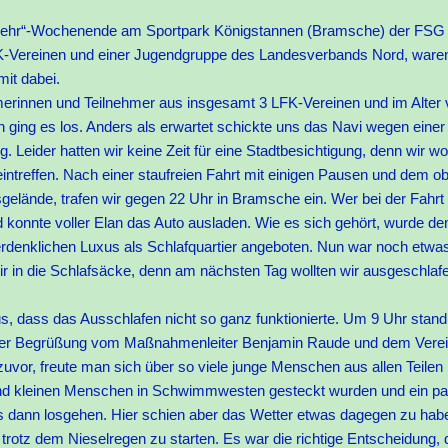
mehr“-Wochenende am Sportpark Königstannen (Bramsche) der FSG
KK-Vereinen und einer Jugendgruppe des Landesverbands Nord, ware
it dabei.
erinnen und Teilnehmer aus insgesamt 3 LFK-Vereinen und im Alter 
 ging es los. Anders als erwartet schickte uns das Navi wegen einer
 Leider hatten wir keine Zeit für eine Stadtbesichtigung, denn wir wol
ntreffen. Nach einer staufreien Fahrt mit einigen Pausen und dem ob
elände, trafen wir gegen 22 Uhr in Bramsche ein. Wer bei der Fahrt 
d konnte voller Elan das Auto ausladen. Wie es sich gehört, wurde de
denklichen Luxus als Schlafquartier angeboten. Nun war noch etwas 
ir in die Schlafsäcke, denn am nächsten Tag wollten wir ausgeschlaf
 dass das Ausschlafen nicht so ganz funktionierte. Um 9 Uhr stand 
n einer Begrüßung vom Maßnahmenleiter Benjamin Raude und dem Vere
uvor, freute man sich über so viele junge Menschen aus allen Teilen
nd kleinen Menschen in Schwimmwesten gesteckt wurden und ein pa
 es dann losgehen. Hier schien aber das Wetter etwas dagegen zu habe
 trotz dem Nieselregen zu starten. Es war die richtige Entscheidung,