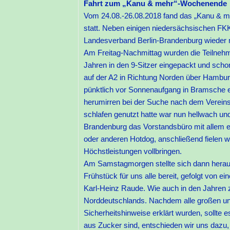
Fahrt zum „Kanu & mehr“-Wochenende
Vom 24.08.-26.08.2018 fand das „Kanu & 
statt. Neben einigen niedersächsischen F
Landesverband Berlin-Brandenburg wieder m
Am Freitag-Nachmittag wurden die Teilnehm
Jahren in den 9-Sitzer eingepackt und schon
auf der A2 in Richtung Norden über Hamburg.
pünktlich vor Sonnenaufgang in Bramsche ei
herumirren bei der Suche nach dem Vereinsg
schlafen genutzt hatte war nun hellwach un
Brandenburg das Vorstandsbüro mit allem er
oder anderen Hotdog, anschließend fielen w
Höchstleistungen vollbringen.
Am Samstagmorgen stellte sich dann heraus,
Frühstück für uns alle bereit, gefolgt vo
Karl-Heinz Raude. Wie auch in den Jahren z
Norddeutschlands. Nachdem alle großen u
Sicherheitshinweise erklärt wurden, sollte
aus Zucker sind, entschieden wir uns dazu,