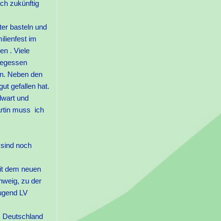
ch zukünftig
er basteln und
ienfest im
n . Viele
 gegessen
en. Neben den
t gefallen hat.
dwart und
rtin muss ich
 sind noch
.
it dem neuen
weig, zu der
jugend LV
z Deutschland