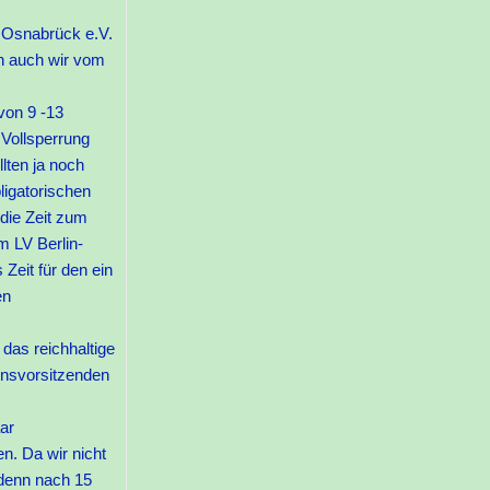
 Osnabrück e.V.
n auch wir vom
von 9 -13
 Vollsperrung
lten ja noch
ligatorischen
die Zeit zum
m LV Berlin-
Zeit für den ein
en
das reichhaltige
insvorsitzenden
ar
n. Da wir nicht
 denn nach 15