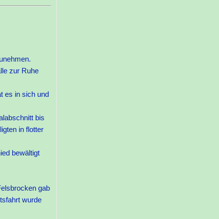
lzunehmen.
lle zur Ruhe
 es in sich und
labschnitt bis
ten in flotter
ied bewältigt
Felsbrocken gab
tsfahrt wurde