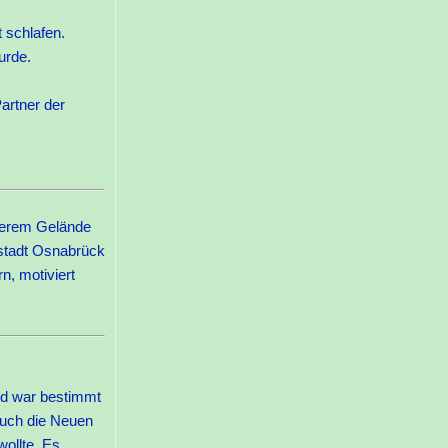
 schlafen.
urde.
artner der
nserem Gelände
sstadt Osnabrück
n, motiviert
nd war bestimmt
auch die Neuen
ollte. Es