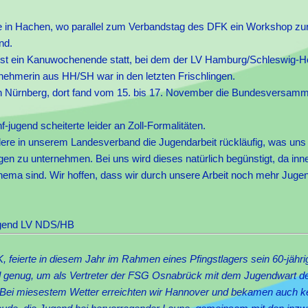
ie in Hachen, wo parallel zum Verbandstag des DFK ein Workshop zur
nd.
st ein Kanuwochenende statt, bei dem der LV Hamburg/Schleswig-Ho
ilnehmerin aus HH/SH war in den letzten Frischlingen.
ch Nürnberg, dort fand vom 15. bis 17. November die Bundesversamm
nf-jugend scheiterte leider an Zoll-Formalitäten.
ndere in unserem Landesverband die Jugendarbeit rückläufig, was uns 
gen zu unternehmen. Bei uns wird dieses natürlich begünstigt, da inn
hema sind. Wir hoffen, dass wir durch unsere Arbeit noch mehr Jugen
-jugend LV NDS/HB
 feierte in diesem Jahr im Rahmen eines Pfingstlagers sein 60-jähr
d genug, um als Vertreter der FSG Osnabrück mit dem Jugendwart 
Bei miesestem Wetter erreichten wir Hannover und bekamen auch k