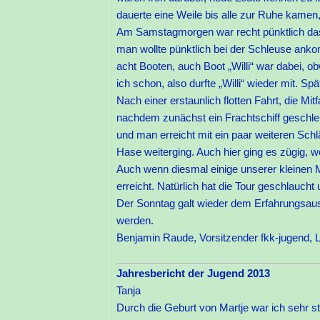
dauerte eine Weile bis alle zur Ruhe kamen, 
Am Samstagmorgen war recht pünktlich das 
man wollte pünktlich bei der Schleuse anko
acht Booten, auch Boot „Willi“ war dabei, o
ich schon, also durfte „Willi“ wieder mit. Sp
Nach einer erstaunlich flotten Fahrt, die 
nachdem zunächst ein Frachtschiff geschle
und man erreicht mit ein paar weiteren Sch
Hase weiterging. Auch hier ging es zügig, 
Auch wenn diesmal einige unserer kleinen Mi
erreicht. Natürlich hat die Tour geschlauc
Der Sonntag galt wieder dem Erfahrungsaus
werden.
Benjamin Raude, Vorsitzender fkk-jugend
Jahresbericht der Jugend 2013
Tanja
Durch die Geburt von Martje war ich sehr s