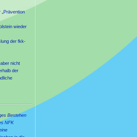
 „Prävention
lstein wieder
lung der fkk-
aber nicht
erhalb der
dliche
iges Bestehen
des NFK
eine