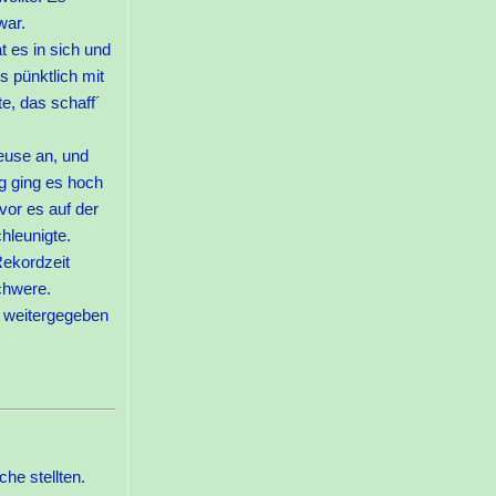
war.
 es in sich und
 pünktlich mit
e, das schaff´
leuse an, und
g ging es hoch
vor es auf der
hleunigte.
Rekordzeit
chwere.
l weitergegeben
he stellten.