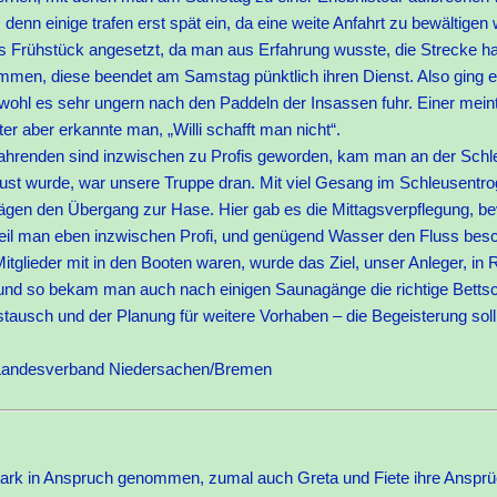
denn einige trafen erst spät ein, da eine weite Anfahrt zu bewältigen 
Frühstück angesetzt, da man aus Erfahrung wusste, die Strecke hat
mmen, diese beendet am Samstag pünktlich ihren Dienst. Also ging es
bwohl es sehr ungern nach den Paddeln der Insassen fuhr. Einer meint
äter aber erkannte man, „Willi schafft man nicht“.
Mitfahrenden sind inzwischen zu Profis geworden, kam man an der Sch
ust wurde, war unsere Truppe dran. Mit viel Gesang im Schleusentro
lägen den Übergang zur Hase. Hier gab es die Mittagsverpflegung, be
weil man eben inzwischen Profi, und genügend Wasser den Fluss besc
tglieder mit in den Booten waren, wurde das Ziel, unser Anleger, in 
ht und so bekam man auch nach einigen Saunagänge die richtige Betts
tausch und der Planung für weitere Vorhaben – die Begeisterung sol
, Landesverband Niedersachen/Bremen
tark in Anspruch genommen, zumal auch Greta und Fiete ihre Ansprüc