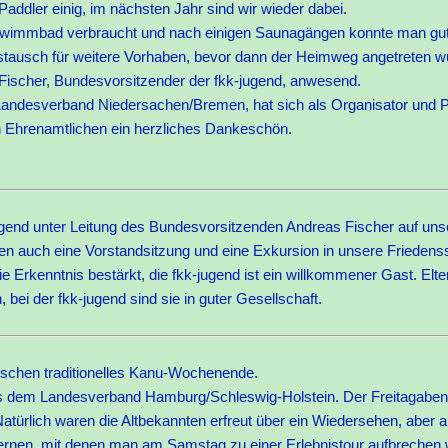
addler einig, im nächsten Jahr sind wir wieder dabei.
hwimmbad verbraucht und nach einigen Saunagängen konnte man gut
tausch für weitere Vorhaben, bevor dann der Heimweg angetreten w
Fischer, Bundesvorsitzender der fkk-jugend, anwesend.
Landesverband Niedersachen/Bremen, hat sich als Organisator und P
en Ehrenamtlichen ein herzliches Dankeschön.
ugend unter Leitung des Bundesvorsitzenden Andreas Fischer auf u
n auch eine Vorstandsitzung und eine Exkursion in unsere Frieden
rkenntnis bestärkt, die fkk-jugend ist ein willkommener Gast. Elter
 bei der fkk-jugend sind sie in guter Gesellschaft.
wischen traditionelles Kanu-Wochenende.
us dem Landesverband Hamburg/Schleswig-Holstein. Der Freitagabe
türlich waren die Altbekannten erfreut über ein Wiedersehen, aber 
ernen, mit denen man am Samstag zu einer Erlebnistour aufbrechen w