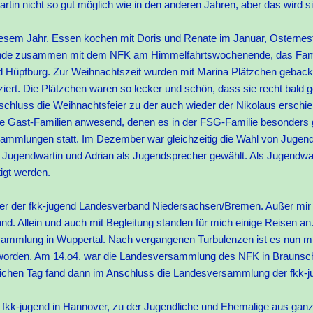
tin nicht so gut möglich wie in den anderen Jahren, aber das wird si
esem Jahr. Essen kochen mit Doris und Renate im Januar, Osternest
nde zusammen mit dem NFK am Himmelfahrtswochenende, das Famil
Hüpfburg. Zur Weihnachtszeit wurden mit Marina Plätzchen gebacke
ert. Die Plätzchen waren so lecker und schön, dass sie recht bald
hluss die Weihnachtsfeier zu der auch wieder der Nikolaus erschi
e Gast-Familien anwesend, denen es in der FSG-Familie besonders gu
mmlungen statt. Im Dezember war gleichzeitig die Wahl von Jugen
 Jugendwartin und Adrian als Jugendsprecher gewählt. Als Jugendwa
tätigt werden.
ender der fkk-jugend Landesverband Niedersachsen/Bremen. Außer mir
d. Allein und auch mit Begleitung standen für mich einige Reisen an
sammlung in Wuppertal. Nach vergangenen Turbulenzen ist es nun m
eworden. Am 14.o4. war die Landesversammlung des NFK in Braunsch
leichen Tag fand dann im Anschluss die Landesversammlung der fkk-
er fkk-jugend in Hannover, zu der Jugendliche und Ehemalige aus gan