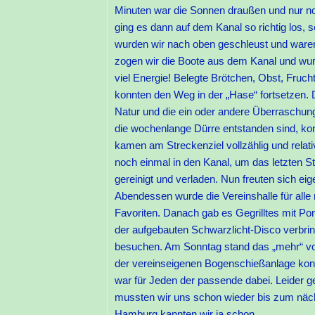
Minuten war die Sonnen draußen und nur no
ging es dann auf dem Kanal so richtig los, 
wurden wir nach oben geschleust und waren
zogen wir die Boote aus dem Kanal und wurd
viel Energie! Belegte Brötchen, Obst, Fruch
konnten den Weg in der „Hase“ fortsetzen. Di
Natur und die ein oder andere Überraschung
die wochenlange Dürre entstanden sind, ko
kamen am Streckenziel vollzählig und relat
noch einmal in den Kanal, um das letzten 
gereinigt und verladen. Nun freuten sich ei
Abendessen wurde die Vereinshalle für alle 
Favoriten. Danach gab es Gegrilltes mit P
der aufgebauten Schwarzlicht-Disco verbri
besuchen. Am Sonntag stand das „mehr“ v
der vereinseigenen Bogenschießanlage konnt
war für Jeden der passende dabei. Leider 
mussten wir uns schon wieder bis zum näch
Hamburg kannten wir ja schon.