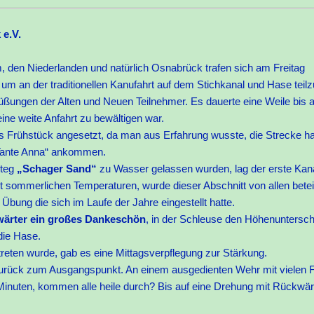
e.V.
, den Niederlanden und natürlich Osnabrück trafen sich am Freitag
n um an der traditionellen Kanufahrt auf dem Stichkanal und Hase tei
ßungen der Alten und Neuen Teilnehmer. Es dauerte eine Weile bis a
eine weite Anfahrt zu bewältigen war.
Frühstück angesetzt, da man aus Erfahrung wusste, die Strecke hat
 „Tante Anna“ ankommen.
steg
„Schager Sand“
zu Wasser gelassen wurden, lag der erste Kana
 sommerlichen Temperaturen, wurde dieser Abschnitt von allen beteilig
Übung die sich im Laufe der Jahre eingestellt hatte.
ärter ein großes Dankeschön
, in der Schleuse den Höhenuntersch
die Hase.
eten wurde, gab es eine Mittagsverpflegung zur Stärkung.
zurück zum Ausgangspunkt. An einem ausgedienten Wehr mit vielen 
inuten, kommen alle heile durch? Bis auf eine Drehung mit Rückwär