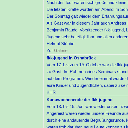
Nach der Tour waren sich große und kleine P
Die letzten Kräfte wurden am Abend im Sc
Der Sonntag galt wieder dem Erfahrungsaus
Als Gast war in diesem Jahr auch Andreas 
Benjamin Raude, Vorsitzender fkk-jugend, 
Jugend sehr beteiligt. Ihm und allen ander
Helmut Stübbe
Zur
Galerie
fkk-jugend in Osnabrück
Vom 17. bis zum 19. Oktober war die fkk-j
zu Gast. Im Rahmen eines Seminars stande
auf dem Programm. Wieder einmal wurde die E
eure Kinder und Jugendlichen, dabei zu sein,
KHR
Kanuwochenende der fkk-jugend
Vom 13. bis 15. Juni war wieder unser inz
Angereist waren wieder unsere Freunde a
durch eine andauernde Begrüßungsrunde. Na
waren froh darüber, neue Leute kennen zu l