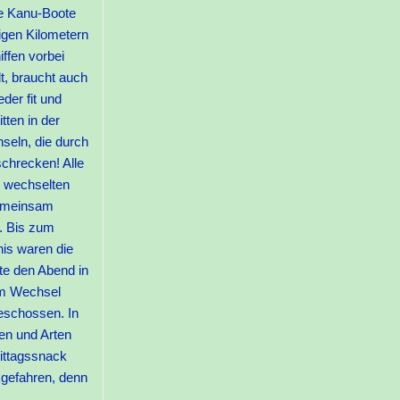
ie Kanu-Boote
nigen Kilometern
ffen vorbei
t, braucht auch
der fit und
tten in der
seln, die durch
chrecken! Alle
r wechselten
gemeinsam
s. Bis zum
nis waren die
te den Abend in
im Wechsel
eschossen. In
en und Arten
ittagssnack
kgefahren, denn